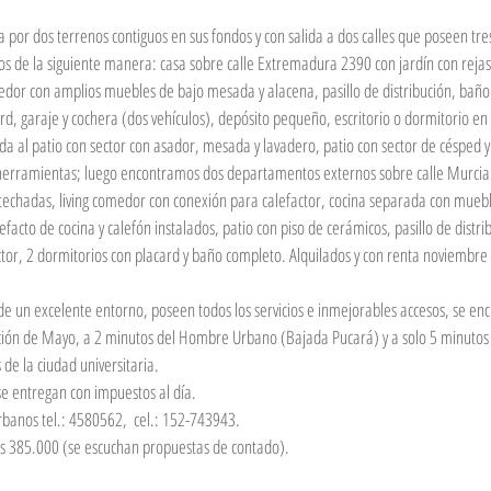
dos de la siguiente manera: casa sobre calle Extremadura 2390 con jardín con rejas, 
or con amplios muebles de bajo mesada y alacena, pasillo de distribución, baño p
rd, garaje y cochera (dos vehículos), depósito pequeño, escritorio o dormitorio en 
ida al patio con sector con asador, mesada y lavadero, patio con sector de césped y
herramientas; luego encontramos dos departamentos externos sobre calle Murcia
techadas, living comedor con conexión para calefactor, cocina separada con muebl
acto de cocina y calefón instalados, patio con piso de cerámicos, pasillo de distri
tor, 2 dormitorios con placard y baño completo. Alquilados y con renta noviembre
e un excelente entorno, poseen todos los servicios e inmejorables accesos, se en
ción de Mayo, a 2 minutos del Hombre Urbano (Bajada Pucará) y a solo 5 minutos 
de la ciudad universitaria.
 se entregan con impuestos al día.
banos tel.: 4580562,  cel.: 152-743943.
es 385.000 (se escuchan propuestas de contado).