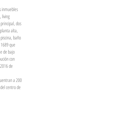
living 
rincipal, dos 
planta alta, 
 piscina, baño 
 1689 que 
e de bajo 
bución con 
 2016 de 
cuentran a 200 
del centro de 