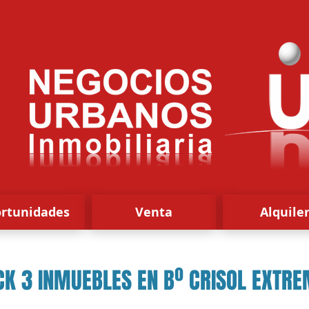
rtunidades
Venta
Alquile
CK 3 INMUEBLES EN Bº CRISOL EXTR