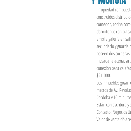
 Propiedad compuesta por dos terrenos contiguos en sus fondos y con salida a dos calles que poseen tres inmuebles 
construidos distribui
comedor, cocina comed
dormitorios con placa
amplia galería en sal
secundario y guarda 
poseen dos cocheras 
mesada, alacena, artef
conexión para calefac
$21.000.
Los inmuebles gozan d
metros de Av. Revolu
Córdoba y 10 minutos 
Están con escritura y
Contacto: Negocios Ur
Valor de venta dólar