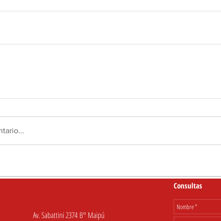
tario...
Consultas
Av. Sabattini 2374 B° Maipú