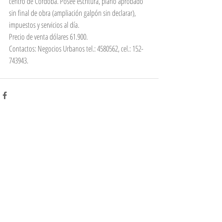
centro de Córdoba. Posee escritura, plano aprobado 
sin final de obra (ampliación galpón sin declarar), 
impuestos y servicios al día.
Precio de venta dólares 61.900.
Contactos: Negocios Urbanos tel.: 4580562, cel.: 152-
743943.
Comentarios
Escribir un comentario...