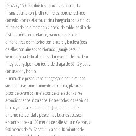
(10x22) y 160m2 cubiertos aproximadamente. La 
misma cuenta con jardín con rejas, porche techado, 
comedor con calefactor, cocina integrada con amplios 
muebles de bajo mesada y alacena de roble, pasillo de 
distribución con calefactor, baño completo con 
armario, tres dormitorios con placard y baulera (dos 
de ellos con aire acondicionado), garaje para un 
vehículo y parte final con asador y sector de lavadero 
integrado, galpón con techo de chapa de 30m2 y patio 
con asador y horno.
El inmueble posee un valor agregado por la calidad 
sus aberturas, amoblamiento de cocina, placares, 
pisos de cerámico, artefactos de calefactor y aires 
acondicionados instalados. Posee todos los servicios 
(no hay cloaca en la zona aún), goza de un buen 
entorno residencial y posee muy buenos accesos, 
encontrándose a 100 metros de calle Agustín Garzón, a 
900 metros de Av. Sabattini y a solo 10 minutos del 