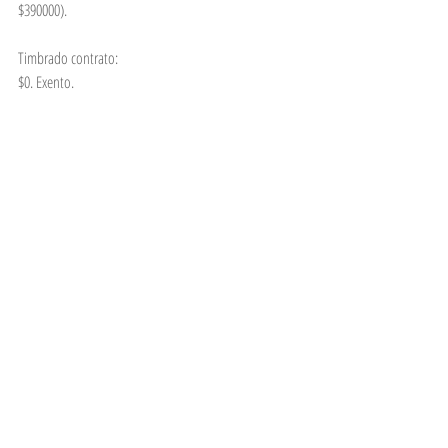
$390000). 
Timbrado contrato:
$0. Exento.
Gastos:
Conexión servicios/Certificado eléctrico.
Comentarios
Escribir un comentario...