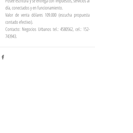
Posee escritura y se entrega con impuestos, servicios al 
día, conectados y en funcionamiento.
Valor de venta dólares 109.000 (escucha propuesta 
contado efectivo).
Contacto: Negocios Urbanos tel.: 4580562, cel.: 152-
743943.
Comentarios
Escribir un comentario...